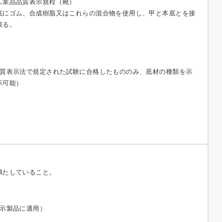
工業品品質表示規程（靴）
底にゴム、合成樹脂又はこれらの混合物を使用し、甲と本底とを接
限る。
品質表示法で規定された試験に合格したもののみ、底材の種類を示
示可能）
満たしていること。
表示製品に適用）