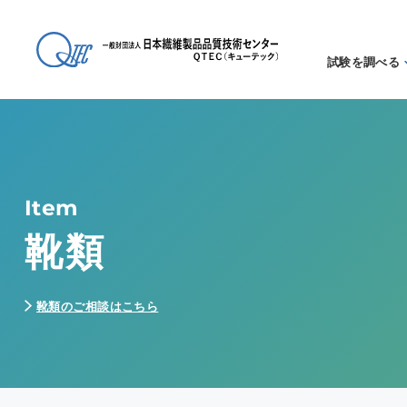
試験を調べる
試験方法
る
アイテム
る
Item
靴類
靴類のご相談はこちら