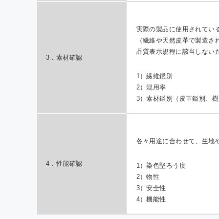
実際の製品に使用されてい
（繊維や天然皮革で製造さ
品質表示規程に該当しない
3．素材確認
1）繊維鑑別
2）混用率
3）素材鑑別（皮革鑑別、
各々用途に合わせて、生地
4．性能確認
1）染色堅ろう度
2）物性
3）安全性
4）機能性