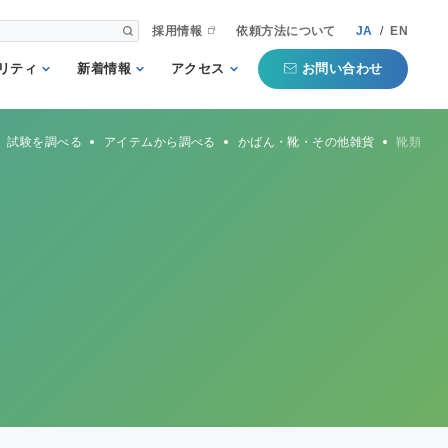
採用情報
依頼方法について
JA
/
EN
お問い合わせ
リティ
新着情報
アクセス
される第三者
重要
国内事業所
試験を調べる
アイテムから調べる
かばん・靴・その他雑貨
靴類
として
お知らせ
海外事業所
新聞掲載記事
本部
プコミットメ
セミナー・イベン
ト
行動ガイドラ
規格・規制
QTECインフォメ
方針
ーション
タマーハラス
トについての