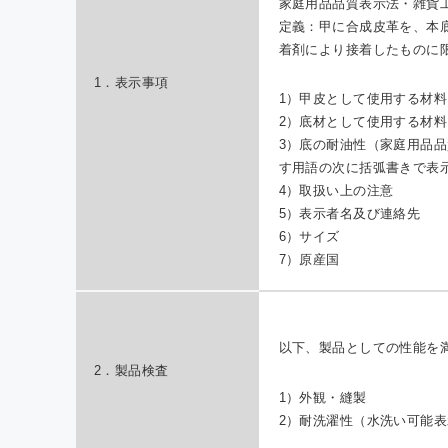
家庭用品品質表示法・雑貨
定義：甲に合成皮革を、本
着剤により接着したものに
1．表示事項
1）甲皮として使用する材料
2）底材として使用する材料
3）底の耐油性（家庭用品
す用語の次に括弧書きで表
4）取扱い上の注意
5）表示者名及び連絡先
6）サイズ
7）原産国
以下、製品としての性能を
2．製品検査
1）外観・縫製
2）耐洗濯性（水洗い可能