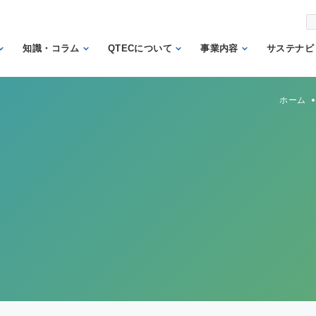
知識・コラム
QTECについて
事業内容
サステナビ
から調べ
繊維の知識
理事長あいさつ
試験業務
信頼
ホーム
機関
日本の表示の知識
QTECの歴史
検査業務
から調べ
と法律
SDGs
組織体制
サポート業務
安全性に関する知
トッ
QTECが選ばれる
認証業務
識
ント
理由
認証マーク等対応
微生物に関する知
企業
財団概要
試験
識
イン
営業日程
販売品
検品の知識
人権
カス
メン
方針