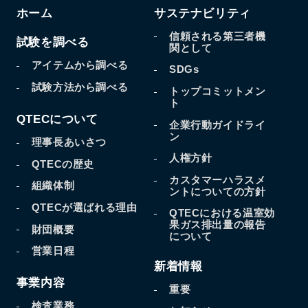
ホーム
サステナビリティ
信頼される第三者機
試験を調べる
関として
アイテムから調べる
SDGs
試験方法から調べる
トップコミットメン
ト
QTECについて
企業行動ガイドライ
ン
理事長あいさつ
人権方針
QTECの歴史
カスタマーハラスメ
組織体制
ントについての方針
QTECが選ばれる理由
QTECにおける温室効
果
ガス排出量の報告
財団概要
について
営業日程
新着情報
事業内容
重要
検査業務