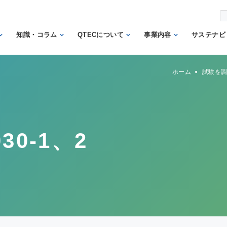
知識・コラム
QTECについて
事業内容
サステナビ
から調べ
繊維の知識
理事長あいさつ
試験業務
信頼
ホーム
試験を
機関
日本の表示の知識
QTECの歴史
検査業務
から調べ
と法律
SDGs
組織体制
サポート業務
安全性に関する知
トッ
QTECが選ばれる
認証業務
識
ント
30-1、2
理由
認証マーク等対応
微生物に関する知
企業
財団概要
試験
識
イン
営業日程
販売品
検品の知識
人権
カス
メン
方針