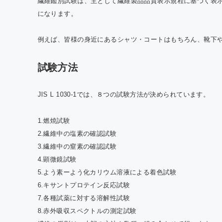
繊維鑑別試験は、主として繊維製品品質表示規程に基づく表
になります。
例えば、皆様の身近にあるシャツ・コートはもちろん、靴下
試験方法
JIS L 1030-1では、８つの試験方法が決められています。
1.燃焼試験
2.繊維中の塩素の確認試験
3.繊維中の窒素の確認試験
4.顕微鏡試験
5.よう素ーよう化カリウム溶液による着色試験
6.キサントプロテイン反応試験
7.各種試薬に対する溶解性試験
8.赤外吸収スペクトルの測定試験