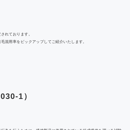
Cにおける温
果ガス排出量
告について
定されております。
獣毛混用率をピックアップしてご紹介いたします。
030-1）