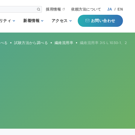
採用情報
依頼方法について
JA
/
EN
お問い合わせ
リティ
新着情報
アクセス
される第三者
重要
国内事業所
調べる
試験方法から調べる
繊維混用率
繊維混用率 JIS L 1030-1、2
として
お知らせ
海外事業所
新聞掲載記事
本部
プコミットメ
セミナー・イベン
ト
行動ガイドラ
規格・規制
QTECインフォメ
方針
ーション
タマーハラス
トについての