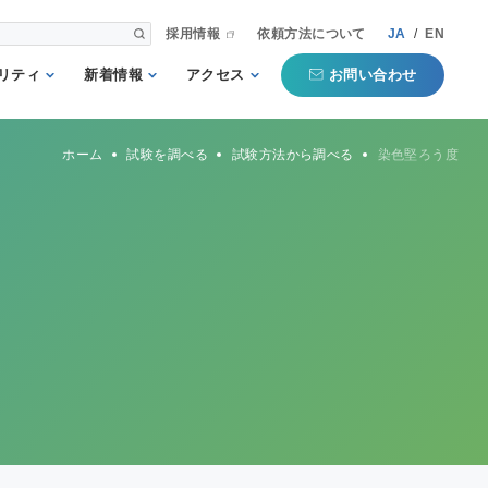
採用情報
依頼方法について
JA
/
EN
お問い合わせ
リティ
新着情報
アクセス
される第三者
重要
国内事業所
ホーム
試験を調べる
試験方法から調べる
染色堅ろう度
として
お知らせ
海外事業所
新聞掲載記事
本部
プコミットメ
セミナー・イベン
ト
行動ガイドラ
規格・規制
QTECインフォメ
方針
ーション
タマーハラス
トについての