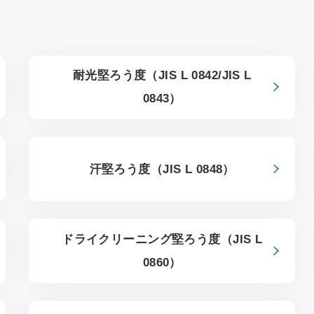
Cにおける温
果ガス排出量
告について
耐光堅ろう度（JIS L 0842/JIS L
0843）
汗堅ろう度（JIS L 0848）
ドライクリーニング堅ろう度（JIS L
0860）