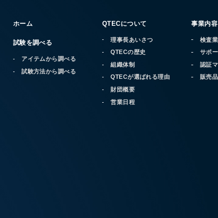
ホーム
QTECについて
事業内容
理事長あいさつ
検査
試験を調べる
QTECの歴史
サポ
アイテムから調べる
組織体制
認証
試験方法から調べる
QTECが選ばれる理由
販売
財団概要
営業日程