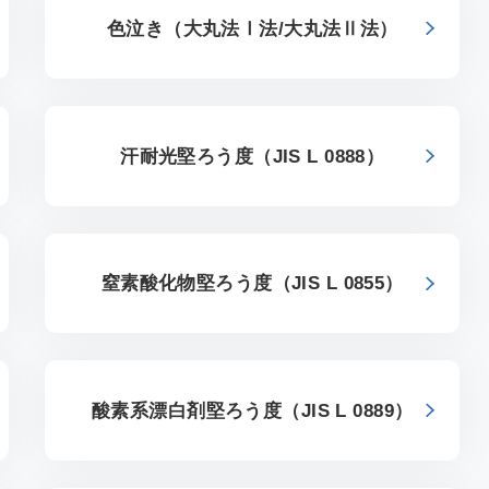
色泣き（大丸法Ⅰ法/大丸法Ⅱ法）
汗耐光堅ろう度（JIS L 0888）
窒素酸化物堅ろう度（JIS L 0855）
酸素系漂白剤堅ろう度（JIS L 0889）