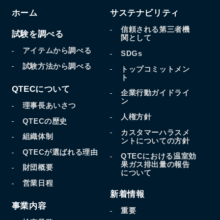
ホーム
サステナビリティ
信頼される第三者機
試験を調べる
関として
アイテムから調べる
SDGs
試験方法から調べる
トップコミットメン
ト
QTECについて
企業行動ガイドライ
ン
理事長あいさつ
人権方針
QTECの歴史
カスタマーハラスメ
組織体制
ントについての方針
QTECが選ばれる理由
QTECにおける温室効
果
ガス排出量の報告
財団概要
について
営業日程
新着情報
事業内容
重要