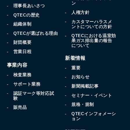
ン
理事長あいさつ
人権方針
QTECの歴史
カスタマーハラスメ
組織体制
ントについての方針
QTECが選ばれる理由
QTECにおける温室効
果
ガス排出量の報告
財団概要
について
営業日程
新着情報
事業内容
重要
検査業務
お知らせ
サポート業務
新聞掲載記事
認証マーク等対応試
セミナー・イベント
験
規格・規制
販売品
QTECインフォメーシ
ョン