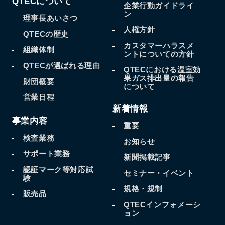
QTECについて
企業行動ガイドライ
ン
理事長あいさつ
人権方針
QTECの歴史
カスタマーハラスメ
組織体制
ントについての方針
QTECが選ばれる理由
QTECにおける温室効
果
ガス排出量の報告
財団概要
について
営業日程
新着情報
事業内容
重要
検査業務
お知らせ
サポート業務
新聞掲載記事
認証マーク等対応試
セミナー・イベント
験
規格・規制
販売品
QTECインフォメーシ
ョン