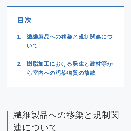
新着情報
目次
アクセス
1.
繊維製品への移染と規制関連につ
いて
2.
樹脂加工における発生と建材等か
採用情報
依頼方法について
ら室内への汚染物質の放散
JA
/
EN
お問い合わせ
繊維製品への移染と規制関
連について