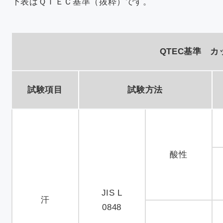
下表はＱＴＥＣ基準（抜粋）です。
QTEC基準 
試験項目
試験方法
酸性
JIS L
汗
0848