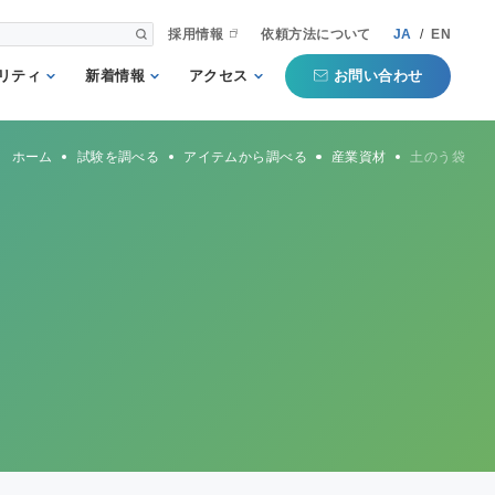
採用情報
依頼方法について
JA
/
EN
お問い合わせ
リティ
新着情報
アクセス
される第三者
重要
国内事業所
ホーム
試験を調べる
アイテムから調べる
産業資材
土のう袋
として
お知らせ
海外事業所
新聞掲載記事
本部
プコミットメ
セミナー・イベン
ト
行動ガイドラ
規格・規制
QTECインフォメ
方針
ーション
タマーハラス
トについての