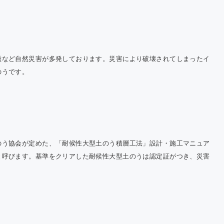
Cにおける温
果ガス排出量
告について
濫など自然災害が多発しております。災害により破壊されてしまったイ
のうです。
のう協会が定めた、「耐候性大型土のう積層工法」設計・施工マニュア
と呼びます。基準をクリアした耐候性大型土のうは認定証がつき、災害