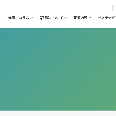
知識・コラム
QTECについて
事業内容
サステナビ
から調べ
繊維の知識
理事長あいさつ
試験業務
信頼
機関
日本の表示の知識
QTECの歴史
検査業務
から調べ
と法律
SDGs
組織体制
サポート業務
安全性に関する知
トッ
QTECが選ばれる
認証業務
識
ント
理由
認証マーク等対応
微生物に関する知
企業
財団概要
試験
識
イン
営業日程
販売品
検品の知識
人権
カス
メン
方針