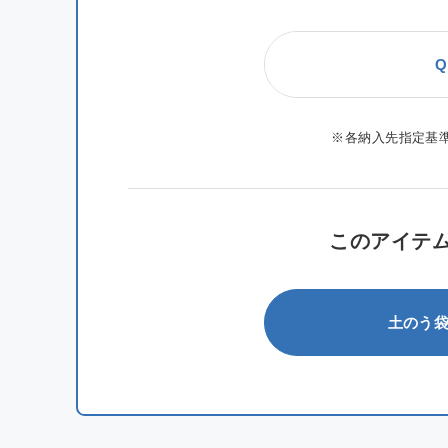
Q
※各納入先指定基
このアイテ
土のう