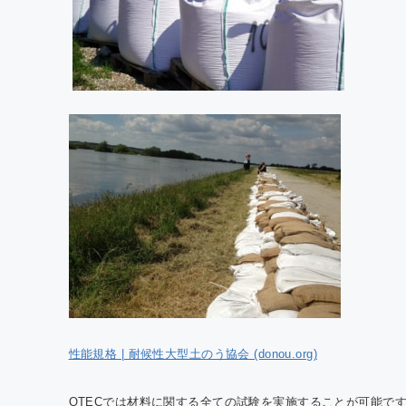
性能規格 | 耐候性大型土のう協会 (donou.org)
QTECでは材料に関する全ての試験を実施することが可能で