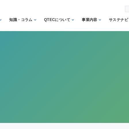
知識・コラム
QTECについて
事業内容
サステナビ
から調べ
繊維の知識
理事長あいさつ
試験業務
信頼
機関
日本の表示の知識
QTECの歴史
検査業務
から調べ
と法律
SDGs
組織体制
サポート業務
安全性に関する知
トッ
QTECが選ばれる
認証業務
識
ント
理由
認証マーク等対応
微生物に関する知
企業
財団概要
試験
識
イン
営業日程
販売品
検品の知識
人権
カス
メン
方針