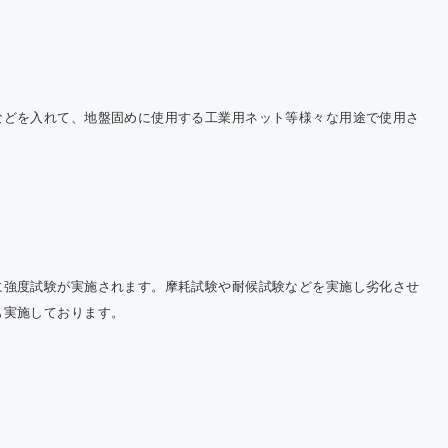
Cにおける温
果ガス排出量
告について
などを入れて、地盤固めに使用する工業用ネット等様々な用途で使用さ
に強度試験が実施されます。摩耗試験や耐候試験などを実施し劣化させ
も実施しております。