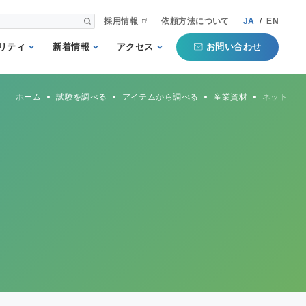
採用情報
依頼方法について
JA
/
EN
お問い合わせ
リティ
新着情報
アクセス
される第三者
重要
国内事業所
ホーム
試験を調べる
アイテムから調べる
産業資材
ネット
として
お知らせ
海外事業所
新聞掲載記事
本部
プコミットメ
セミナー・イベン
ト
行動ガイドラ
規格・規制
QTECインフォメ
方針
ーション
タマーハラス
トについての