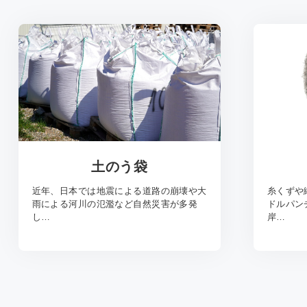
土のう袋
近年、日本では地震による道路の崩壊や大
糸くずや
雨による河川の氾濫など自然災害が多発
ドルパン
し…
岸…