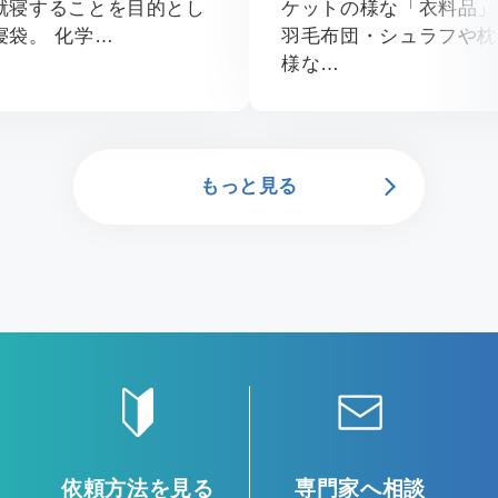
就寝することを目的とし
ケットの様な「衣料品」
寝袋。 化学…
羽毛布団・シュラフや枕
様な…
もっと見る
依頼方法を見る
専門家へ相談