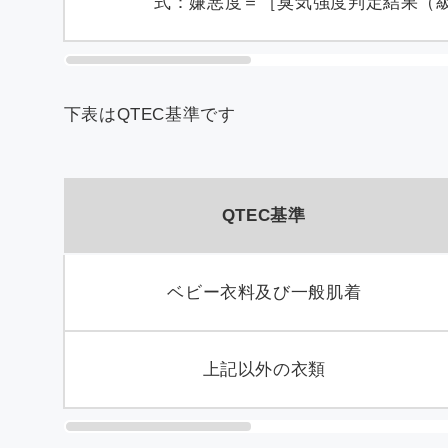
式：嫌悪度＝［臭気強度判定結果（
下表はQTEC基準です
QTEC基準
ベビー衣料及び一般肌着
上記以外の衣類