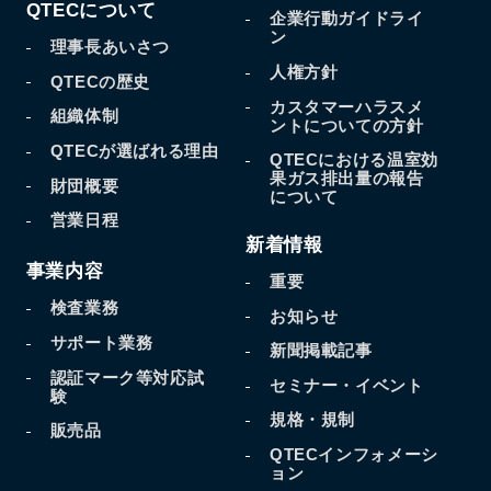
QTECについて
企業行動ガイドライ
ン
理事長あいさつ
人権方針
QTECの歴史
カスタマーハラスメ
組織体制
ントについての方針
QTECが選ばれる理由
QTECにおける温室効
果
ガス排出量の報告
財団概要
について
営業日程
新着情報
事業内容
重要
検査業務
お知らせ
サポート業務
新聞掲載記事
認証マーク等対応試
セミナー・イベント
験
規格・規制
販売品
QTECインフォメーシ
ョン