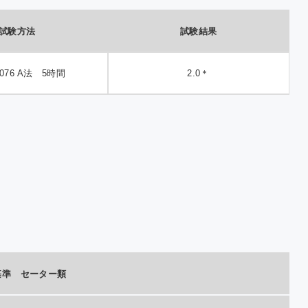
試験方法
試験結果
 1076 A法 5時間
2.0＊
基準 セーター類