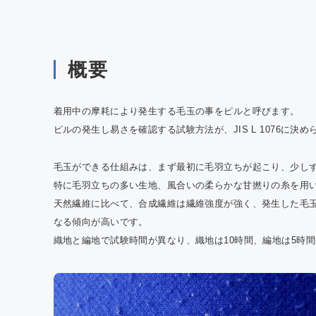
QTE
室効
の報
概要
着用中の摩耗により発生する毛玉の事をピルと呼びます。
ピルの発生し易さを確認する試験方法が、JIS L 1076に
毛玉ができる仕組みは、まず最初に毛羽立ちが起こり、少し
特に毛羽立ちの多い生地、風合いの柔らかな甘撚りの糸を用
天然繊維に比べて、合成繊維は繊維強度が強く、発生した毛
なる傾向が高いです。
織地と編地で試験時間が異なり、織地は10時間、編地は5時