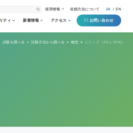
採用情報
依頼方法について
JA
/
EN
お問い合わせ
リティ
新着情報
アクセス
される第三者
重要
国内事業所
試験を調べる
試験方法から調べる
物性
ピリング（JIS L 1076）
として
お知らせ
海外事業所
新聞掲載記事
本部
プコミットメ
セミナー・イベン
ト
行動ガイドラ
規格・規制
QTECインフォメ
方針
ーション
タマーハラス
トについての