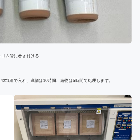
をゴム管に巻き付ける
に4本1組で入れ、織物は10時間、編物は5時間で処理します。