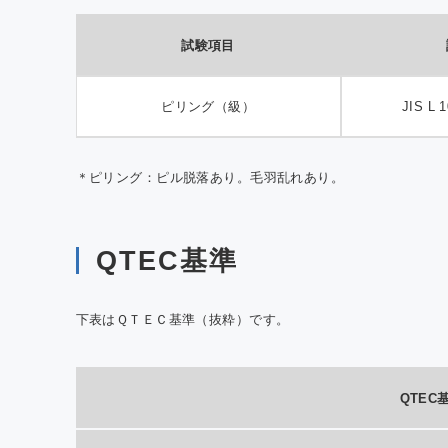
試験項目
ピリング（級）
JIS L
＊ピリング：ピル脱落あり。毛羽乱れあり。
QTEC基準
下表はＱＴＥＣ基準（抜粋）です。
QTEC