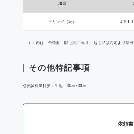
項目
ピリング（級）
JIS L
（ ）内は、合繊混、獣毛混に適用、 起毛品は判定より除外
その他特記事項
必要試料量目安：生地 30㎝×30㎝
依頼書