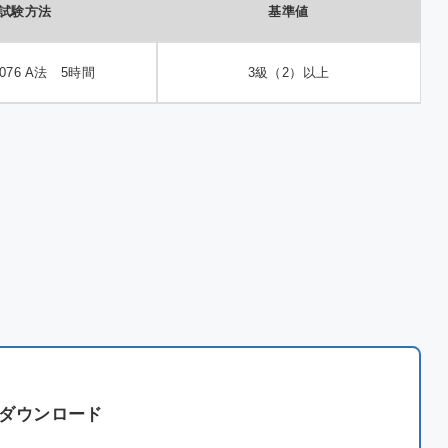
試験方法
基準値
 1076 A法 5時間
3級（2）以上
ダウンロード