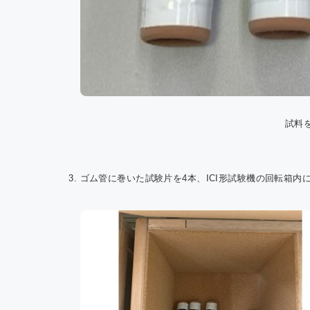
試料
ゴム管に巻いた試験片を4本、ICI形試験機の回転箱内