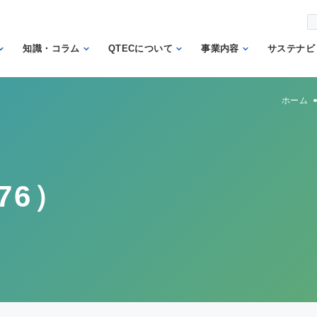
知識・コラム
QTECについて
事業内容
サステナビ
から調べ
繊維の知識
理事長あいさつ
試験業務
信頼
ホーム
機関
日本の表示の知識
QTECの歴史
検査業務
から調べ
と法律
SDGs
組織体制
サポート業務
安全性に関する知
トッ
QTECが選ばれる
認証業務
識
ント
76）
理由
認証マーク等対応
微生物に関する知
企業
財団概要
試験
識
イン
営業日程
販売品
検品の知識
人権
カス
メン
方針