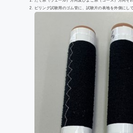
たて糸（ウェール）方向及びよこ糸（コース）方向それぞ
ピリング試験用のゴム管に、試験片の表地を外側にし