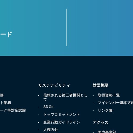
ロード
サステナビリティ
財団概要
業務
信頼される第三者機関とし
取得資格一覧
て
ート業務
マイナンバー基本方
SDGs
マーク等対応試験
リンク集
トップコミットメント
品
企業行動ガイドライン
アクセス
人権方針
国内事業部