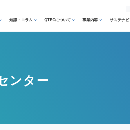
知識・コラム
QTECについて
事業内容
サステナビ
から調べ
繊維の知識
理事長あいさつ
試験業務
信頼
機関
日本の表示の知識
QTECの歴史
検査業務
から調べ
と法律
SDGs
組織体制
サポート業務
安全性に関する知
トッ
QTECが選ばれる
認証業務
識
ント
センター
理由
認証マーク等対応
微生物に関する知
企業
財団概要
試験
識
イン
営業日程
販売品
検品の知識
人権
カス
メン
方針