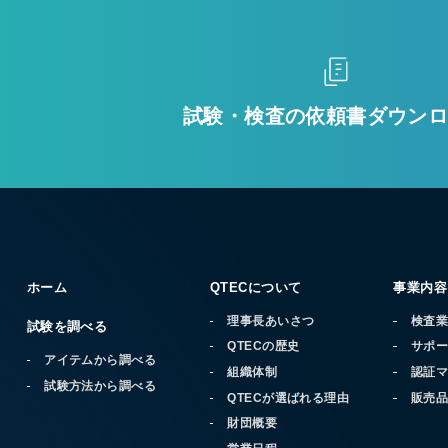
試験・検査の
依頼書ダウン
ホーム
QTECについて
事業内容
理事長あいさつ
検査
試験を調べる
QTECの歴史
サポ
アイテムから調べる
組織体制
認証
試験方法から調べる
QTECが選ばれる理由
販売
財団概要