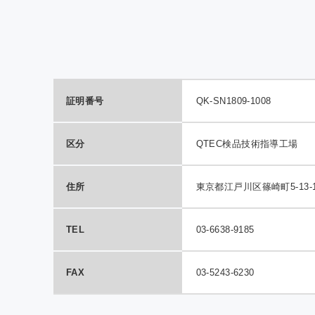
QTE
室効
の報
証明番号
QK-SN1809-1008
区分
QTEC検品技術指導工場
住所
東京都江戸川区篠崎町5-13-
TEL
03-6638-9185
FAX
03-5243-6230