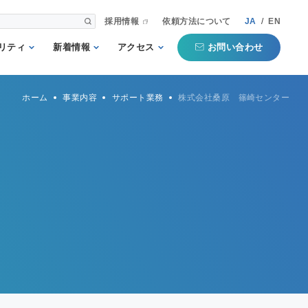
採用情報
依頼方法について
JA
/
EN
お問い合わせ
リティ
新着情報
アクセス
される第三者
重要
国内事業所
ホーム
事業内容
サポート業務
株式会社桑原 篠崎センター
として
お知らせ
海外事業所
新聞掲載記事
本部
プコミットメ
セミナー・イベン
ト
行動ガイドラ
規格・規制
QTECインフォメ
方針
ーション
タマーハラス
トについての