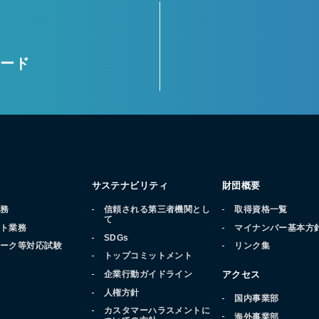
ロード
サステナビリティ
財団概要
業務
信頼される第三者機関とし
取得資格一覧
て
ート業務
マイナンバー基本方
SDGs
マーク等対応試験
リンク集
トップコミットメント
品
企業行動ガイドライン
アクセス
人権方針
国内事業部
カスタマーハラスメントに
海外事業部