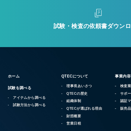
試験・検査の
依頼書ダウン
ホーム
QTECについて
事業内容
理事長あいさつ
検査
試験を調べる
QTECの歴史
サポ
アイテムから調べる
組織体制
認証
試験方法から調べる
QTECが選ばれる理由
販売
財団概要
営業日程