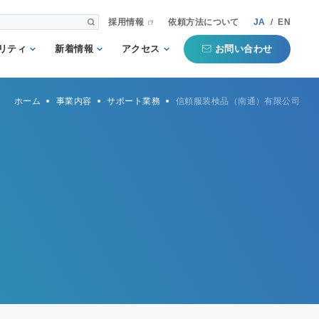
採用情報
依頼方法について
JA
/
EN
お問い合わせ
リティ
新着情報
アクセス
される第三者
重要
国内事業所
ホーム
事業内容
サポート業務
信頼服装検品（南通）有限公司
として
お知らせ
海外事業所
新聞掲載記事
本部
プコミットメ
セミナー・イベン
ト
行動ガイドラ
規格・規制
QTECインフォメ
方針
ーション
タマーハラス
トについての