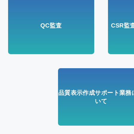
QC監査
CSR監
品質表示作成サポート業務
いて