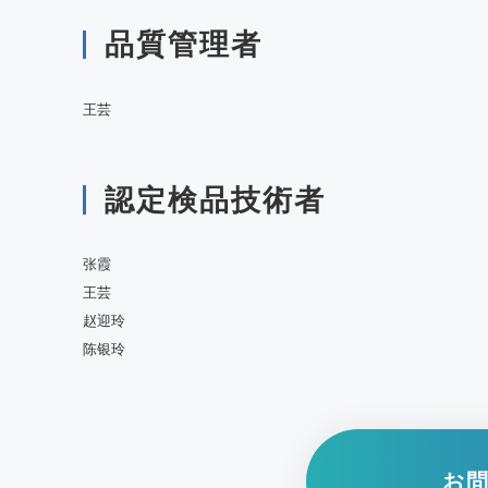
品質管理者
王芸
認定検品技術者
张霞
王芸
赵迎玲
陈银玲
お