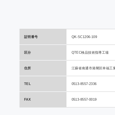
QTE
室効
の報
証明番号
QK-SC1206-109
区分
QTEC検品技術指導工場
住所
江蘇省南通市港閘区幸福工
TEL
0513-8557-2336
FAX
0513-8557-0019