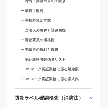
苦情・異議申立の手続き
業務手数料
手数料算定方式
当法人の略称と登録商標
審査要員の適格性
申請者の権利と義務
認証取得者関係者リスト
JISマーク認証業務に係る規定類
JISマーク認証業務に係る様式集
防炎ラベル確認検査（消防法）