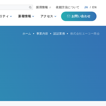
採用情報
依頼方法について
JA
/
EN
お問い合わせ
リティ
新着情報
アクセス
される第三者
重要
国内事業所
ホーム
事業内容
認証業務
株式会社エーコー商会
として
お知らせ
海外事業所
新聞掲載記事
本部
プコミットメ
セミナー・イベン
ト
行動ガイドラ
規格・規制
QTECインフォメ
方針
ーション
タマーハラス
トについての