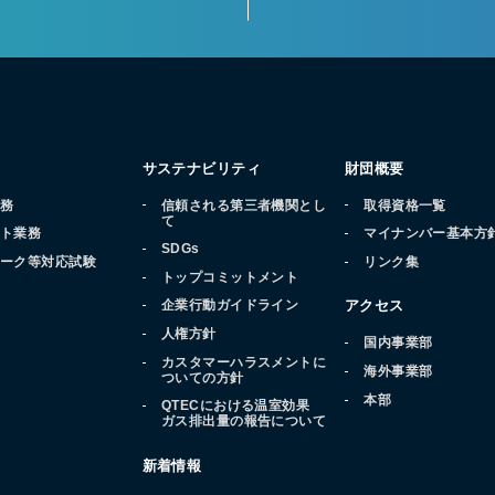
サステナビリティ
財団概要
業務
信頼される第三者機関とし
取得資格一覧
て
ート業務
マイナンバー基本方
SDGs
マーク等対応試験
リンク集
トップコミットメント
品
企業行動ガイドライン
アクセス
人権方針
国内事業部
カスタマーハラスメントに
海外事業部
ついての方針
本部
QTECにおける温室効果
ガス排出量の報告について
新着情報