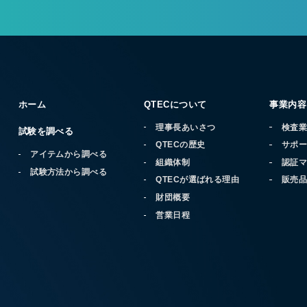
ホーム
QTECについて
事業内容
理事長あいさつ
検査
試験を調べる
QTECの歴史
サポ
アイテムから調べる
組織体制
認証
試験方法から調べる
QTECが選ばれる理由
販売
財団概要
営業日程