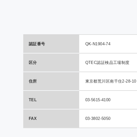
QTE
室効
の報
認証番号
QK-N1904-74
区分
QTEC認証検品工場制度
住所
東京都荒川区南千住2-28-10
TEL
03-5615-4100
FAX
03-3802-5050