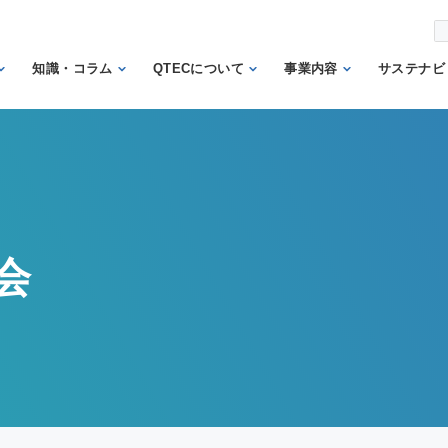
知識・コラム
QTECについて
事業内容
サステナビ
から調べ
繊維の知識
理事長あいさつ
試験業務
信頼
機関
日本の表示の知識
QTECの歴史
検査業務
から調べ
と法律
SDGs
組織体制
サポート業務
安全性に関する知
トッ
QTECが選ばれる
認証業務
識
ント
会
理由
認証マーク等対応
微生物に関する知
企業
財団概要
試験
識
イン
営業日程
販売品
検品の知識
人権
カス
メン
方針