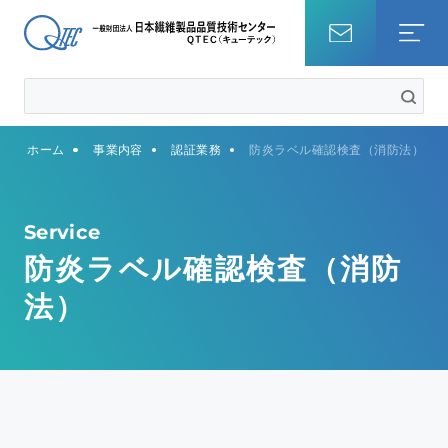
ホーム
ホーム
事業内容
認証業務
防炎ラベル確認検査（消防法）
試験を調べる
知識・コラム
Service
防炎ラベル確認検査（消防
QTECについて
法）
事業内容
サステナビリティ