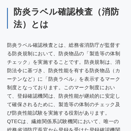
新着情報
防炎ラベル確認検査（消防
法）とは
アクセス
防炎ラベル確認検査とは、総務省消防庁が監督す
る防炎規制において、防炎物品の「製造等の体制
チェック」を実施することです。防炎規制は、消
採用情報
依頼方法について
防法令に基づき、防炎性能を有する防炎物品（カ
JA
/
EN
ーテンなど）に「防炎ラベル」を表示するマーク
制度となっております。このマーク制度におい
て、登録確認機関は、防炎性能が継続的に安定し
お問い合わせ
て確保されるために、製造等の体制のチェック及
び防炎性能試験を実施する役割があります。
QTECは、繊維関係系試験機関において、唯一の
総務省消防庁長官から登録を受けた登録確認機関