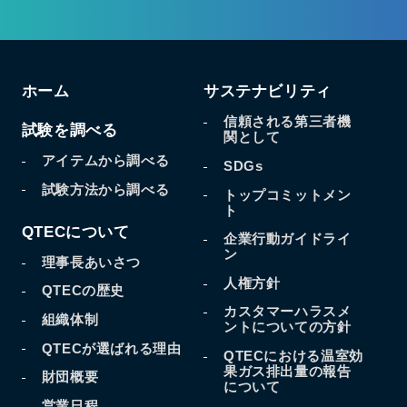
ホーム
サステナビリティ
信頼される第三者機
試験を調べる
関として
アイテムから調べる
SDGs
試験方法から調べる
トップコミットメン
ト
QTECについて
企業行動ガイドライ
ン
理事長あいさつ
人権方針
QTECの歴史
カスタマーハラスメ
組織体制
ントについての方針
QTECが選ばれる理由
QTECにおける温室効
果
ガス排出量の報告
財団概要
について
営業日程