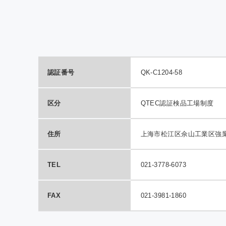
QTE
室効
の報
認証番号
QK-C1204-58
区分
QTEC認証検品工場制度
住所
上海市松江区佘山工業区強業
TEL
021-3778-6073
FAX
021-3981-1860