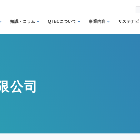
知識・コラム
QTECについて
事業内容
サステナビ
から調べ
繊維の知識
理事長あいさつ
試験業務
信頼
機関
日本の表示の知識
QTECの歴史
検査業務
から調べ
と法律
SDGs
組織体制
サポート業務
安全性に関する知
トッ
QTECが選ばれる
認証業務
識
ント
限公司
理由
認証マーク等対応
微生物に関する知
企業
財団概要
試験
識
イン
営業日程
販売品
検品の知識
人権
カス
メン
方針