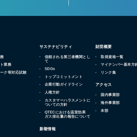
サステナビリティ
財団概要
業務
信頼される第三者機関とし
取得資格一覧
て
ート業務
マイナンバー基本方
SDGs
マーク等対応試験
リンク集
トップコミットメント
品
企業行動ガイドライン
アクセス
人権方針
国内事業部
カスタマーハラスメントに
海外事業部
ついての方針
本部
QTECにおける温室効果
ガス排出量の報告について
新着情報