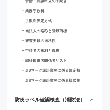
苦情・異議申立の手続き
業務手数料
手数料算定方式
当法人の略称と登録商標
審査要員の適格性
申請者の権利と義務
認証取得者関係者リスト
JISマーク認証業務に係る規定類
JISマーク認証業務に係る様式集
防炎ラベル確認検査（消防法）