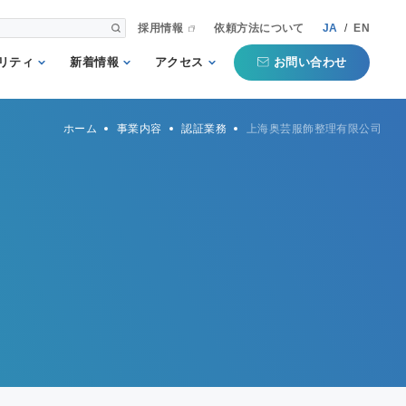
採用情報
依頼方法について
JA
/
EN
お問い合わせ
リティ
新着情報
アクセス
される第三者
重要
国内事業所
ホーム
事業内容
認証業務
上海奥芸服飾整理有限公司
として
お知らせ
海外事業所
新聞掲載記事
本部
プコミットメ
セミナー・イベン
ト
行動ガイドラ
規格・規制
QTECインフォメ
方針
ーション
タマーハラス
トについての