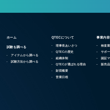
ホーム
QTECについて
事業内容
理事長あいさつ
検査
試験を調べる
QTECの歴史
サポ
アイテムから調べる
組織体制
認証
試験方法から調べる
QTECが選ばれる理由
販売
財団概要
営業日程