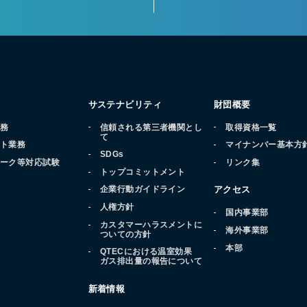
サステナビリティ
財団概要
業務
信頼される第三者機関とし
取得資格一覧
て
ート業務
マイナンバー基本方
SDGs
マーク等対応試験
リンク集
トップコミットメント
品
企業行動ガイドライン
アクセス
人権方針
国内事業部
カスタマーハラスメントに
海外事業部
ついての方針
本部
QTECにおける温室効果
ガス排出量の報告について
新着情報