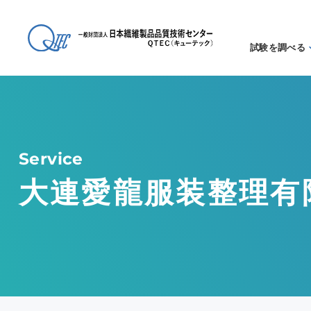
試験を調べる
試験方法
る
アイテム
る
Service
大連愛龍服装整理有