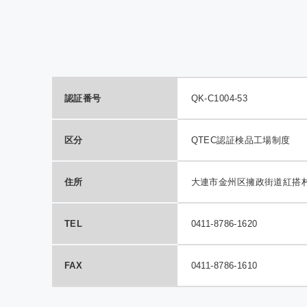
QTE
室効
の報
認証番号
QK-C1004-53
区分
QTEC認証検品工場制度
住所
大連市金州区擁政街道紅搭
TEL
0411-8786-1620
FAX
0411-8786-1610