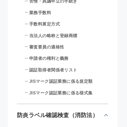
苦情・異議申立の手続き
業務手数料
手数料算定方式
当法人の略称と登録商標
審査要員の適格性
申請者の権利と義務
認証取得者関係者リスト
JISマーク認証業務に係る規定類
JISマーク認証業務に係る様式集
防炎ラベル確認検査（消防法）