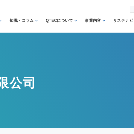
知識・コラム
QTECについて
事業内容
サステナビ
から調べ
繊維の知識
理事長あいさつ
試験業務
信頼
機関
日本の表示の知識
QTECの歴史
検査業務
から調べ
と法律
SDGs
組織体制
サポート業務
安全性に関する知
トッ
QTECが選ばれる
認証業務
識
ント
限公司
理由
認証マーク等対応
微生物に関する知
企業
財団概要
試験
識
イン
営業日程
販売品
検品の知識
人権
カス
メン
方針