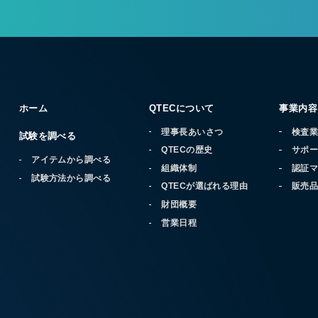
ホーム
QTECについて
事業内容
理事長あいさつ
検査
試験を調べる
QTECの歴史
サポ
アイテムから調べる
組織体制
認証
試験方法から調べる
QTECが選ばれる理由
販売
財団概要
営業日程