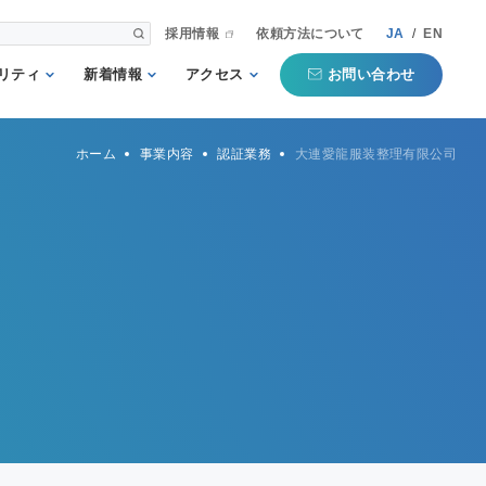
採用情報
依頼方法について
JA
/
EN
お問い合わせ
リティ
新着情報
アクセス
される第三者
重要
国内事業所
ホーム
事業内容
認証業務
大連愛龍服装整理有限公司
として
お知らせ
海外事業所
新聞掲載記事
本部
プコミットメ
セミナー・イベン
ト
行動ガイドラ
規格・規制
QTECインフォメ
方針
ーション
タマーハラス
トについての