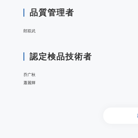
品質管理者
郎双武
認定検品技術者
乔广秋
蕭麗輝