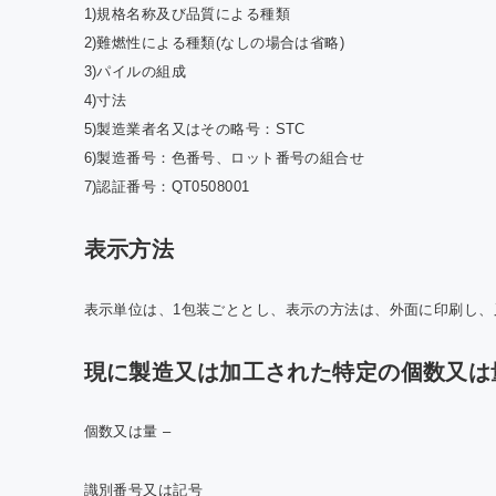
1)規格名称及び品質による種類
2)難燃性による種類(なしの場合は省略)
3)パイルの組成
4)寸法
5)製造業者名又はその略号：STC
6)製造番号：色番号、ロット番号の組合せ
7)認証番号：QT0508001
表示方法
表示単位は、1包装ごととし、表示の方法は、外面に印刷し、
現に製造又は加工された特定の個数又は
個数又は量 –
識別番号又は記号