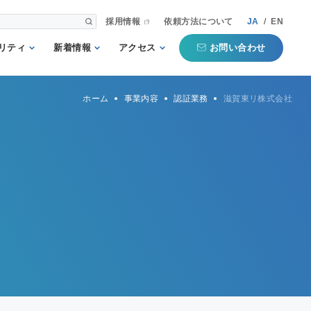
採用情報
依頼方法について
JA
/
EN
お問い合わせ
リティ
新着情報
アクセス
される第三者
重要
国内事業所
ホーム
事業内容
認証業務
滋賀東リ株式会社
として
お知らせ
海外事業所
新聞掲載記事
本部
プコミットメ
セミナー・イベン
ト
行動ガイドラ
規格・規制
QTECインフォメ
方針
ーション
タマーハラス
トについての