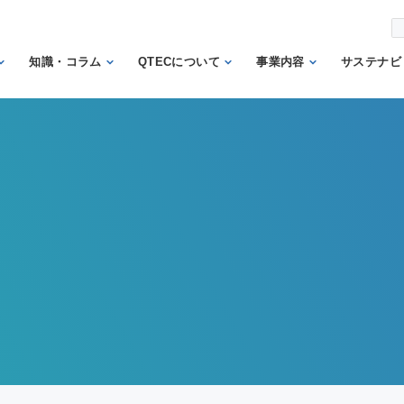
知識・コラム
QTECについて
事業内容
サステナビ
から調べ
繊維の知識
理事長あいさつ
試験業務
信頼
機関
日本の表示の知識
QTECの歴史
検査業務
から調べ
と法律
SDGs
組織体制
サポート業務
安全性に関する知
トッ
QTECが選ばれる
認証業務
識
ント
理由
認証マーク等対応
微生物に関する知
企業
財団概要
試験
識
イン
営業日程
販売品
検品の知識
人権
カス
メン
方針