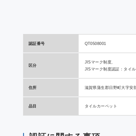
QTE
室効
の報
認証番号
QT0508001
JISマーク制度,
区分
JISマーク制度認証：タイ
住所
滋賀県蒲生郡日野町大字安部
品目
タイルカーペット