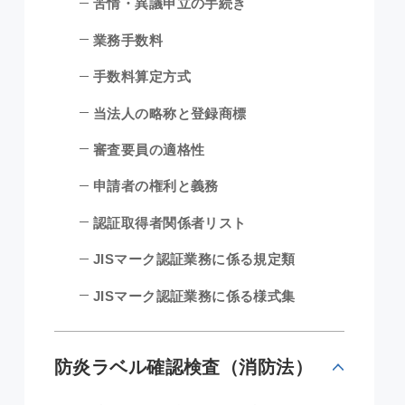
苦情・異議申立の手続き
業務手数料
手数料算定方式
当法人の略称と登録商標
審査要員の適格性
申請者の権利と義務
認証取得者関係者リスト
JISマーク認証業務に係る規定類
JISマーク認証業務に係る様式集
防炎ラベル確認検査（消防法）