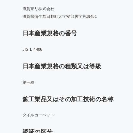
滋賀東リ株式会社
滋賀県蒲生郡日野町大字安部居字荒堀451
日本産業規格の番号
JIS L 4406
日本産業規格の種類又は等級
第一種
鉱工業品又はその加工技術の名称
タイルカーペット
認証の区分