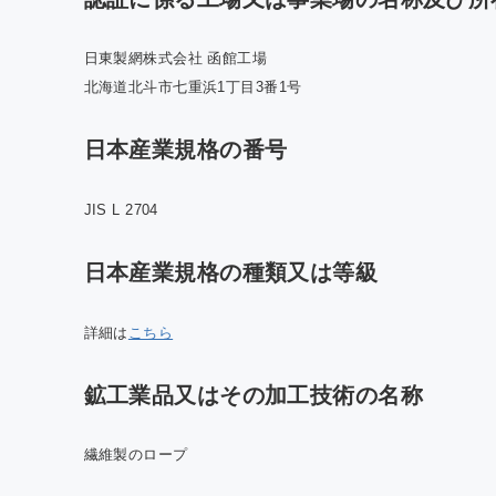
日東製網株式会社 函館工場
北海道北斗市七重浜1丁目3番1号
日本産業規格の番号
JIS L 2704
日本産業規格の種類又は等級
詳細は
こちら
鉱工業品又はその加工技術の名称
繊維製のロープ