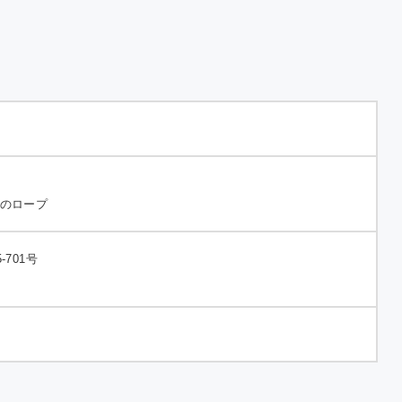
Cにおける温
果ガス排出量
告について
製のロープ
701号