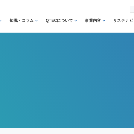
知識・コラム
QTECについて
事業内容
サステナビ
から調べ
繊維の知識
理事長あいさつ
試験業務
信頼
機関
日本の表示の知識
QTECの歴史
検査業務
から調べ
と法律
SDGs
組織体制
サポート業務
安全性に関する知
トッ
QTECが選ばれる
認証業務
識
ント
理由
認証マーク等対応
微生物に関する知
企業
財団概要
試験
識
イン
営業日程
販売品
検品の知識
人権
カス
メン
方針