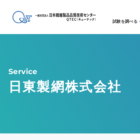
試験を調べる
試験方法
る
アイテム
る
Service
日東製網株式会社