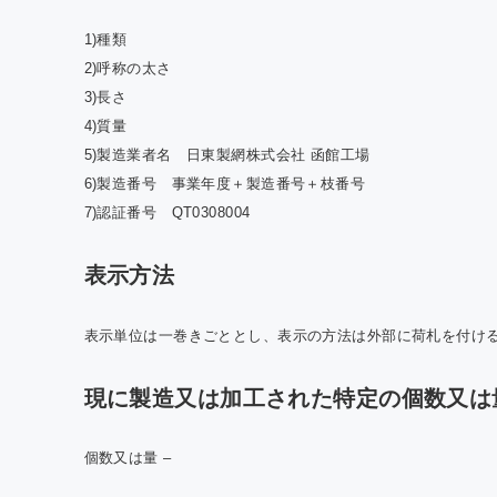
1)種類
2)呼称の太さ
3)長さ
4)質量
5)製造業者名 日東製網株式会社 函館工場
6)製造番号 事業年度＋製造番号＋枝番号
7)認証番号 QT0308004
表示方法
表示単位は一巻きごととし、表示の方法は外部に荷札を付け
現に製造又は加工された特定の個数又は
個数又は量 –