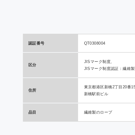
QTE
室効
の報
認証番号
QT0308004
JISマーク制度,
区分
JISマーク制度認証：繊維
東京都港区新橋2丁目20番15-
住所
新橋駅前ビル
品目
繊維製のロープ