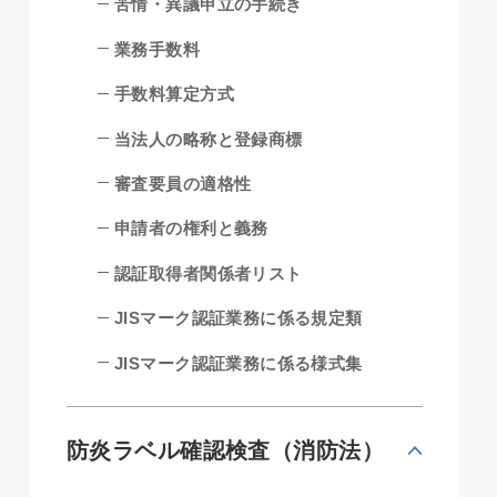
苦情・異議申立の手続き
業務手数料
手数料算定方式
当法人の略称と登録商標
審査要員の適格性
申請者の権利と義務
認証取得者関係者リスト
JISマーク認証業務に係る規定類
JISマーク認証業務に係る様式集
防炎ラベル確認検査（消防法）