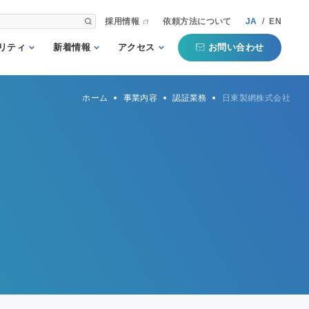
採用情報
依頼方法について
JA
/
EN
お問い合わせ
リティ
新着情報
アクセス
される第三者
重要
国内事業所
ホーム
事業内容
認証業務
日東製網株式会社
として
お知らせ
海外事業所
新聞掲載記事
本部
プコミットメ
セミナー・イベン
ト
行動ガイドラ
規格・規制
QTECインフォメ
方針
ーション
タマーハラス
トについての