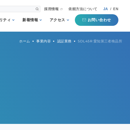
採用情報
依頼方法について
JA
/
EN
お問い合わせ
リティ
新着情報
アクセス
される第三者
重要
国内事業所
ホーム
事業内容
認証業務
SDL45R 愛知第三者検品所
として
お知らせ
海外事業所
新聞掲載記事
本部
プコミットメ
セミナー・イベン
ト
行動ガイドラ
規格・規制
QTECインフォメ
方針
ーション
タマーハラス
トについての