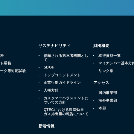
サステナビリティ
財団概要
業務
信頼される第三者機関とし
取得資格一覧
て
ート業務
マイナンバー基本方
SDGs
マーク等対応試験
リンク集
トップコミットメント
品
企業行動ガイドライン
アクセス
人権方針
国内事業部
カスタマーハラスメントに
海外事業部
ついての方針
本部
QTECにおける温室効果
ガス排出量の報告について
新着情報