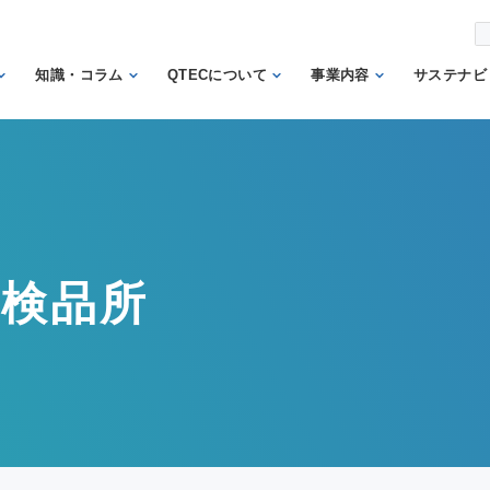
知識・コラム
QTECについて
事業内容
サステナビ
から調べ
繊維の知識
理事長あいさつ
試験業務
信頼
機関
日本の表示の知識
QTECの歴史
検査業務
から調べ
と法律
SDGs
組織体制
サポート業務
安全性に関する知
トッ
QTECが選ばれる
認証業務
識
ント
者検品所
理由
認証マーク等対応
微生物に関する知
企業
財団概要
試験
識
イン
営業日程
販売品
検品の知識
人権
カス
メン
方針