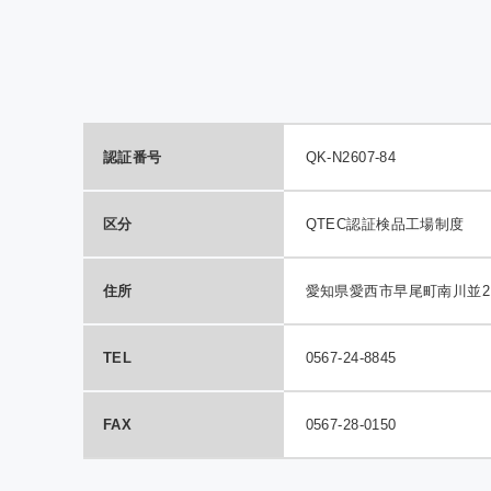
QTE
室効
の報
認証番号
QK-N2607-84
区分
QTEC認証検品工場制度
住所
愛知県愛西市早尾町南川並21
TEL
0567-24-8845
FAX
0567-28-0150