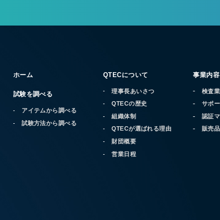
ホーム
QTECについて
事業内容
理事長あいさつ
検査
試験を調べる
QTECの歴史
サポ
アイテムから調べる
組織体制
認証
試験方法から調べる
QTECが選ばれる理由
販売
財団概要
営業日程