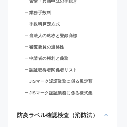
苦情・異議申立の手続き
業務手数料
手数料算定方式
当法人の略称と登録商標
審査要員の適格性
申請者の権利と義務
認証取得者関係者リスト
JISマーク認証業務に係る規定類
JISマーク認証業務に係る様式集
防炎ラベル確認検査（消防法）