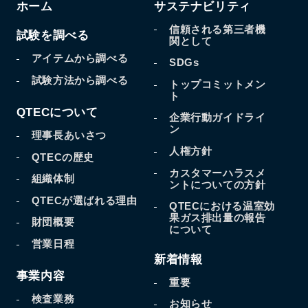
ホーム
サステナビリティ
信頼される第三者機
試験を調べる
関として
アイテムから調べる
SDGs
試験方法から調べる
トップコミットメン
ト
QTECについて
企業行動ガイドライ
ン
理事長あいさつ
人権方針
QTECの歴史
カスタマーハラスメ
組織体制
ントについての方針
QTECが選ばれる理由
QTECにおける温室効
果
ガス排出量の報告
財団概要
について
営業日程
新着情報
事業内容
重要
検査業務
お知らせ