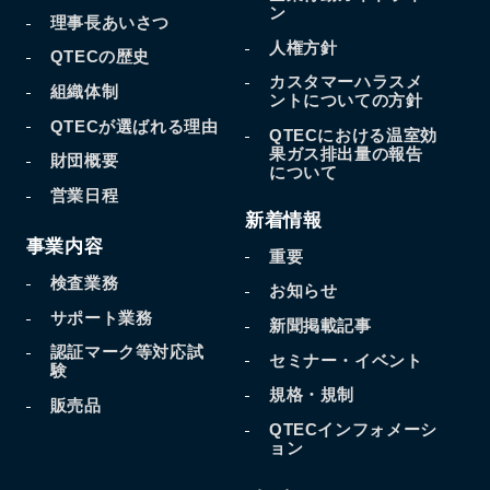
ン
理事長あいさつ
人権方針
QTECの歴史
カスタマーハラスメ
組織体制
ントについての方針
QTECが選ばれる理由
QTECにおける温室効
果
ガス排出量の報告
財団概要
について
営業日程
新着情報
事業内容
重要
検査業務
お知らせ
サポート業務
新聞掲載記事
認証マーク等対応試
セミナー・イベント
験
規格・規制
販売品
QTECインフォメーシ
ョン