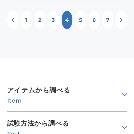
PREV
NE
1
2
3
4
5
6
7
アイテムから調べる
Item
試験方法から調べる
Test