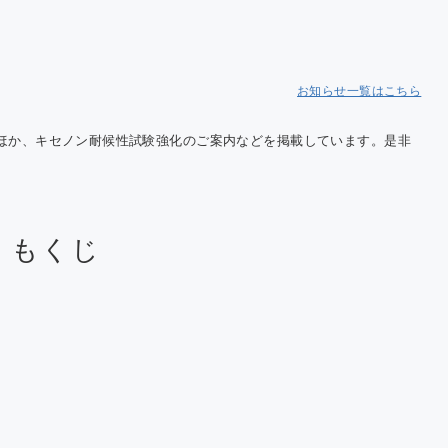
Cにおける温
果ガス排出量
告について
お知らせ一覧はこちら
介のほか、キセノン耐候性試験強化のご案内などを掲載しています。是非
7）もくじ