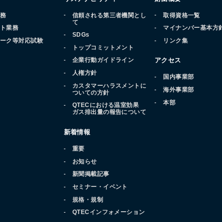
業務
信頼される第三者機関とし
取得資格一覧
て
ート業務
マイナンバー基本方
SDGs
マーク等対応試験
リンク集
トップコミットメント
品
企業行動ガイドライン
アクセス
人権方針
国内事業部
カスタマーハラスメントに
海外事業部
ついての方針
本部
QTECにおける温室効果
ガス排出量の報告について
新着情報
重要
お知らせ
新聞掲載記事
セミナー・イベント
規格・規制
QTECインフォメーション