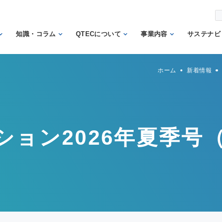
知識・コラム
QTECについて
事業内容
サステナビ
から調べ
繊維の知識
理事長あいさつ
試験業務
信頼
ホーム
新着情報
機関
日本の表示の知識
QTECの歴史
検査業務
から調べ
と法律
SDGs
組織体制
サポート業務
安全性に関する知
トッ
QTECが選ばれる
認証業務
識
ント
ション2026年夏季号
理由
認証マーク等対応
微生物に関する知
企業
財団概要
試験
識
イン
営業日程
販売品
検品の知識
人権
カス
メン
方針