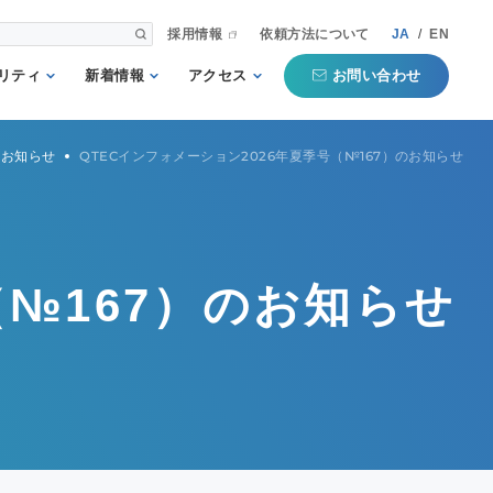
採用情報
依頼方法について
JA
/
EN
お問い合わせ
リティ
新着情報
アクセス
される第三者
重要
国内事業所
お知らせ
QTECインフォメーション2026年夏季号（№167）のお知らせ
として
お知らせ
海外事業所
新聞掲載記事
本部
プコミットメ
セミナー・イベン
（№167）のお知らせ
ト
行動ガイドラ
規格・規制
QTECインフォメ
方針
ーション
タマーハラス
トについての