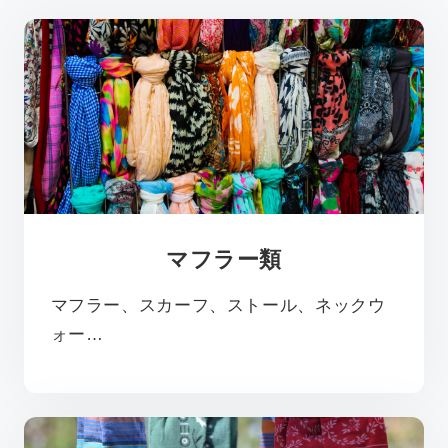
新着情報
アクセス
採用情報
依頼方法について
マフラー類
JA
/
EN
マフラー、スカーフ、ストール、ネックウ
ォー…
お問い合わせ