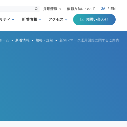
採用情報
依頼方法について
JA
/
EN
お問い合わせ
リティ
新着情報
アクセス
される第三者
重要
国内事業所
ホーム
新着情報
規格・規制
新SEKマーク運用開始に関するご案内
として
お知らせ
海外事業所
新聞掲載記事
本部
プコミットメ
セミナー・イベン
ト
行動ガイドラ
規格・規制
QTECインフォメ
方針
ーション
タマーハラス
トについての