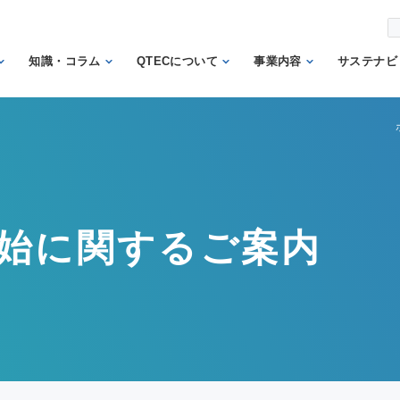
知識・コラム
QTECについて
事業内容
サステナビ
から調べ
繊維の知識
理事長あいさつ
試験業務
信頼
機関
日本の表示の知識
QTECの歴史
検査業務
から調べ
と法律
SDGs
組織体制
サポート業務
安全性に関する知
トッ
QTECが選ばれる
認証業務
識
ント
開始に関するご案内
理由
認証マーク等対応
微生物に関する知
企業
財団概要
試験
識
イン
営業日程
販売品
検品の知識
人権
カス
メン
方針