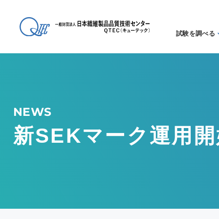
試験を調べる
試験方法
る
アイテム
る
NEWS
新SEKマーク運用