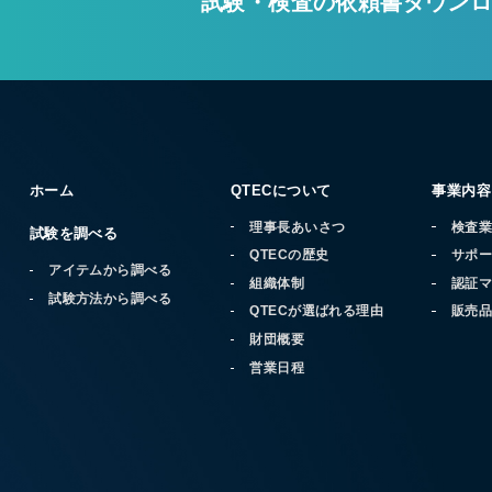
試験・検査の
依頼書ダウン
ホーム
QTECについて
事業内容
理事長あいさつ
検査
試験を調べる
QTECの歴史
サポ
アイテムから調べる
組織体制
認証
試験方法から調べる
QTECが選ばれる理由
販売
財団概要
営業日程