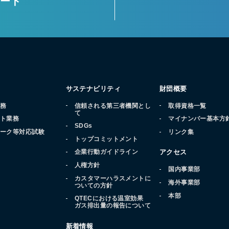
ロード
サステナビリティ
財団概要
業務
信頼される第三者機関とし
取得資格一覧
て
ート業務
マイナンバー基本方
SDGs
マーク等対応試験
リンク集
トップコミットメント
品
企業行動ガイドライン
アクセス
人権方針
国内事業部
カスタマーハラスメントに
海外事業部
ついての方針
本部
QTECにおける温室効果
ガス排出量の報告について
新着情報