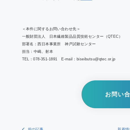
＜本件に関するお問い合わせ先＞
一般財団法人 日本繊維製品品質技術センター（
QTEC
）
部署名：西日本事業所 神戸試験センター
担当：中嶋、射本
TEL
：078
‐351‐1891
E-mail
：biseibutsu@qtec.or.jp
お問い
前の記事
新着情