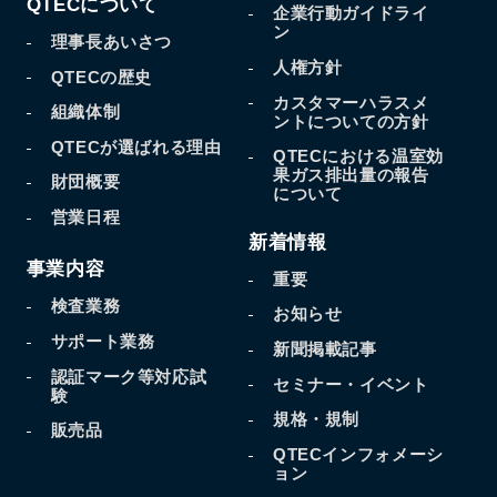
QTECについて
企業行動ガイドライ
ン
理事長あいさつ
人権方針
QTECの歴史
カスタマーハラスメ
組織体制
ントについての方針
QTECが選ばれる理由
QTECにおける温室効
果
ガス排出量の報告
財団概要
について
営業日程
新着情報
事業内容
重要
検査業務
お知らせ
サポート業務
新聞掲載記事
認証マーク等対応試
セミナー・イベント
験
規格・規制
販売品
QTECインフォメーシ
ョン