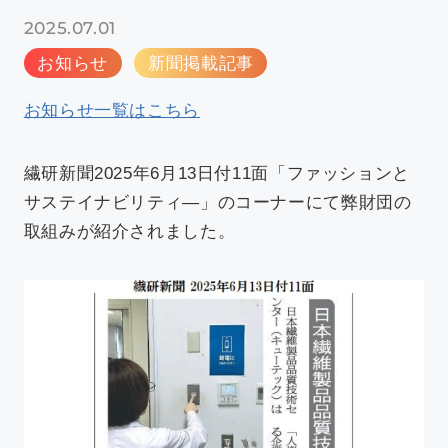
新着情報
2025.07.01
お知らせ
新聞掲載記事
アクセス
お知らせ一覧はこちら
繊研新聞2025年6月13日付11面「ファッションと
サステイナビリティ―」のコーナーにて弊財団の
採用情報
依頼方法について
取組みが紹介されました。
JA
/
EN
お問い合わせ