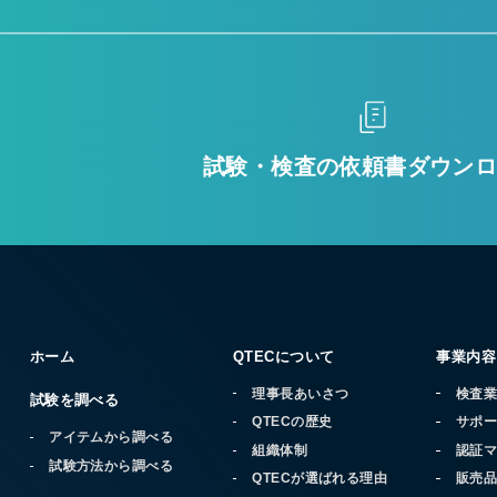
試験・検査の
依頼書ダウン
ホーム
QTECについて
事業内容
理事長あいさつ
検査
試験を調べる
QTECの歴史
サポ
アイテムから調べる
組織体制
認証
試験方法から調べる
QTECが選ばれる理由
販売