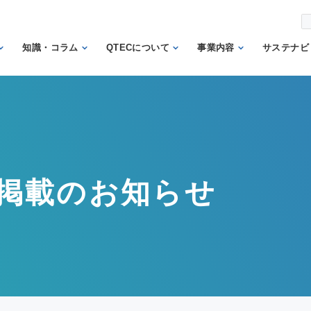
知識・コラム
QTECについて
事業内容
サステナビ
から調べ
繊維の知識
理事長あいさつ
試験業務
信頼
機関
日本の表示の知識
QTECの歴史
検査業務
から調べ
と法律
SDGs
組織体制
サポート業務
安全性に関する知
トッ
QTECが選ばれる
認証業務
識
ント
掲載のお知らせ
理由
認証マーク等対応
微生物に関する知
企業
財団概要
試験
識
イン
営業日程
販売品
検品の知識
人権
カス
メン
方針