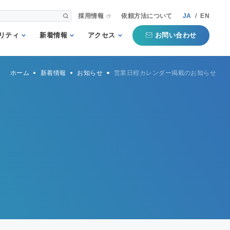
採用情報
依頼方法について
JA
/
EN
お問い合わせ
リティ
新着情報
アクセス
される第三者
重要
国内事業所
ホーム
新着情報
お知らせ
営業日程カレンダー掲載のお知らせ
として
お知らせ
海外事業所
新聞掲載記事
本部
プコミットメ
セミナー・イベン
ト
行動ガイドラ
規格・規制
QTECインフォメ
方針
ーション
タマーハラス
トについての