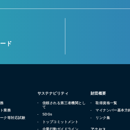
ロード
サステナビリティ
財団概要
業務
信頼される第三者機関とし
取得資格一覧
て
ート業務
マイナンバー基本方
SDGs
マーク等対応試験
リンク集
トップコミットメント
品
企業行動ガイドライン
アクセス