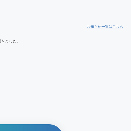
Cにおける温
果ガス排出量
告について
お知らせ一覧はこちら
頂きました。
。