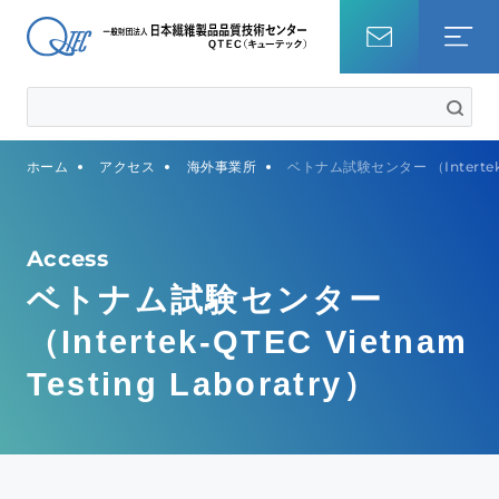
ホーム
ホーム
アクセス
海外事業所
ベトナム試験センター （Intertek-QT
試験を調べる
知識・コラム
Access
ベトナム試験センター
QTECについて
（Intertek-QTEC Vietnam
Testing Laboratry）
事業内容
サステナビリティ