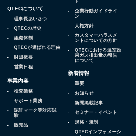
ト
QTECについて
企業行動ガイドライ
ン
理事長あいさつ
人権方針
QTECの歴史
カスタマーハラスメ
組織体制
ントについての方針
QTECが選ばれる理由
QTECにおける温室効
果
ガス排出量の報告
財団概要
について
営業日程
新着情報
事業内容
重要
検査業務
お知らせ
サポート業務
新聞掲載記事
認証マーク等対応試
セミナー・イベント
験
規格・規制
販売品
QTECインフォメーシ